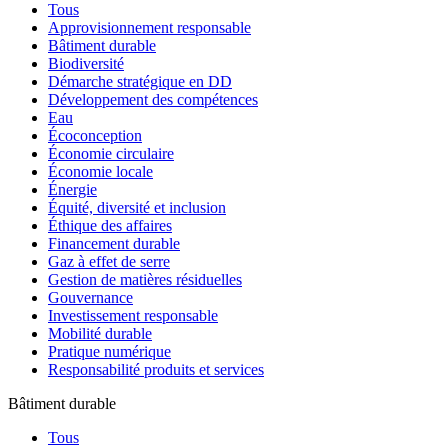
Tous
Approvisionnement responsable
Bâtiment durable
Biodiversité
Démarche stratégique en DD
Développement des compétences
Eau
Écoconception
Économie circulaire
Économie locale
Énergie
Équité, diversité et inclusion
Éthique des affaires
Financement durable
Gaz à effet de serre
Gestion de matières résiduelles
Gouvernance
Investissement responsable
Mobilité durable
Pratique numérique
Responsabilité produits et services
Bâtiment durable
Tous