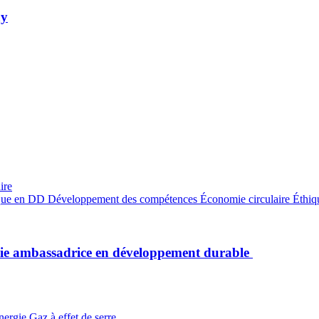
ay
ire
que en DD
Développement des compétences
Économie circulaire
Éthiq
cie ambassadrice en développement durable
nergie
Gaz à effet de serre