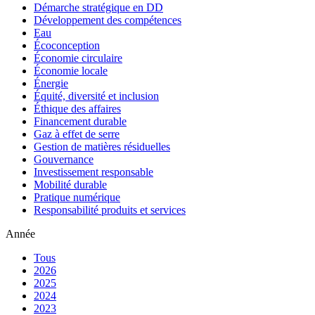
Démarche stratégique en DD
Développement des compétences
Eau
Écoconception
Économie circulaire
Économie locale
Énergie
Équité, diversité et inclusion
Éthique des affaires
Financement durable
Gaz à effet de serre
Gestion de matières résiduelles
Gouvernance
Investissement responsable
Mobilité durable
Pratique numérique
Responsabilité produits et services
Année
Tous
2026
2025
2024
2023