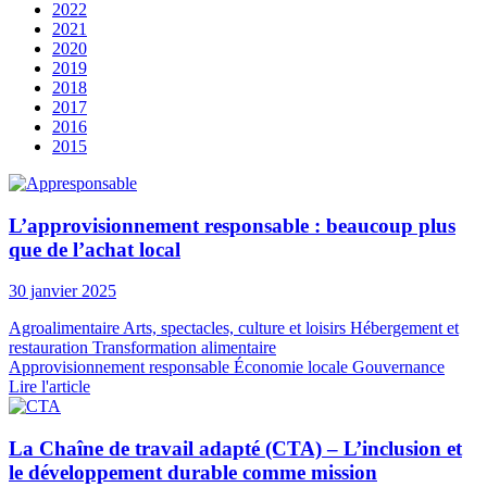
2022
2021
2020
2019
2018
2017
2016
2015
L’approvisionnement responsable : beaucoup plus
que de l’achat local
30 janvier 2025
Agroalimentaire
Arts, spectacles, culture et loisirs
Hébergement et
restauration
Transformation alimentaire
Approvisionnement responsable
Économie locale
Gouvernance
Lire l'article
La Chaîne de travail adapté (CTA) – L’inclusion et
le développement durable comme mission