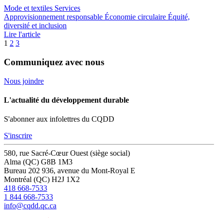
Mode et textiles
Services
Approvisionnement responsable
Économie circulaire
Équité,
diversité et inclusion
Lire l'article
1
2
3
Communiquez avec nous
Nous joindre
L'actualité du développement durable
S'abonner aux infolettres du CQDD
S'inscrire
580, rue Sacré-Cœur Ouest (siège social)
Alma (QC) G8B 1M3
Bureau 202
936, avenue du Mont-Royal E
Montréal (QC) H2J 1X2
418 668-7533
1 844 668-7533
info@cqdd.qc.ca