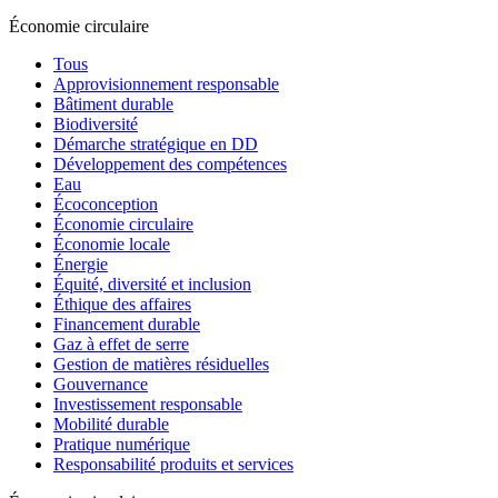
Économie circulaire
Tous
Approvisionnement responsable
Bâtiment durable
Biodiversité
Démarche stratégique en DD
Développement des compétences
Eau
Écoconception
Économie circulaire
Économie locale
Énergie
Équité, diversité et inclusion
Éthique des affaires
Financement durable
Gaz à effet de serre
Gestion de matières résiduelles
Gouvernance
Investissement responsable
Mobilité durable
Pratique numérique
Responsabilité produits et services