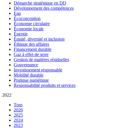
Démarche stratégique en DD
Développement des compétences
Eau
Écoconception
Économie circulaire
Économie locale
Énergie
Équité, diversité et inclusion
Éthique des affaires
Financement durable
Gaz à effet de serre
Gestion de matières résiduelles
Gouvernance
Investissement responsable
Mobilité durable
Pratique numérique
Responsabilité produits et services
2022
Tous
2026
2025
2024
2023