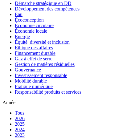
Démarche stratégique en DD
Développement des compétences
Eau
Écoconception
Économie circulaire
Économie locale
Énergie
Équité, diversité et inclusion
Éthique des affaires
Financement durable
Gaz à effet de serre
Gestion de matières résiduelles
Gouvernance
Investissement responsable
Mobilité durable
Pratique numérique
Responsabilité produits et services
Année
Tous
2026
2025
2024
2023