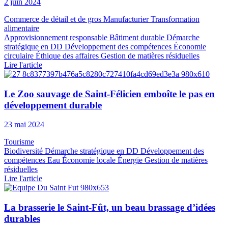
2 juin 2024
Commerce de détail et de gros
Manufacturier
Transformation
alimentaire
Approvisionnement responsable
Bâtiment durable
Démarche
stratégique en DD
Développement des compétences
Économie
circulaire
Éthique des affaires
Gestion de matières résiduelles
Lire l'article
Le Zoo sauvage de Saint-Félicien emboîte le pas en
développement durable
23 mai 2024
Tourisme
Biodiversité
Démarche stratégique en DD
Développement des
compétences
Eau
Économie locale
Énergie
Gestion de matières
résiduelles
Lire l'article
La brasserie le Saint-Fût, un beau brassage d’idées
durables