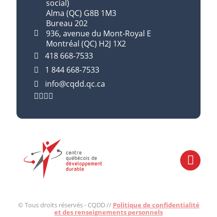
social)
Alma (QC) G8B 1M3
Bureau 202
936, avenue du Mont-Royal E
Montréal (QC) H2J 1X2
418 668-7533
1 844 668-7533
info@cqdd.qc.ca
© Tous droits réservés - CQDD //
Politique de confidentialité
et des renseignements personnels